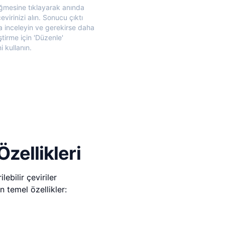
üğmesine tıklayarak anında
çevirinizi alın. Sonucu çıktı
 inceleyin ve gerekirse daha
eştirme için 'Düzenle'
 kullanın.
zellikleri
ebilir çeviriler
n temel özellikler: