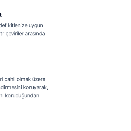
t
edef kitlenize uygun
r çeviriler arasında
eri dahil olmak üzere
endirmesini koruyarak,
sını koruduğundan