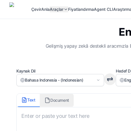
Çevir
Anla
Araçlar
Fiyatlandırma
Agent CLI
Araştırma
En
Gelişmiş yapay zekâ destekli aracımızla En
Kaynak Dil
Hedef Di
Bahasa Indonesia - (Indonesian)
Eng
Resmiyet
Text
Document
Nötr
Terim Listesi