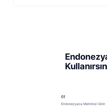
Endonezyac
Kullanırsı
01
Endonezyaca Metninizi Girin