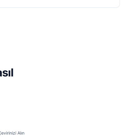
sıl
evirinizi Alın