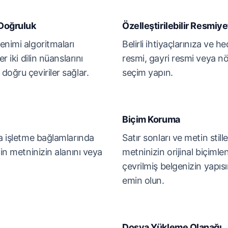
 Doğruluk
Özelleştirilebilir Resmiye
enimi algoritmaları
Belirli ihtiyaçlarınıza ve h
r iki dilin nüanslarını
resmi, gayri resmi veya nöt
oğru çeviriler sağlar.
seçim yapın.
Biçim Koruma
ya işletme bağlamlarında
Satır sonları ve metin still
çin metninizin alanını veya
metninizin orijinal biçiml
çevrilmiş belgenizin yapı
emin olun.
Dosya Yükleme Olanağı