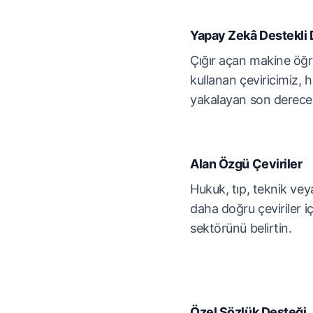
Yapay Zekâ Destekli
Çığır açan makine öğr
kullanan çeviricimiz, he
yakalayan son derece d
Alan Özgü Çeviriler
Hukuk, tıp, teknik ve
daha doğru çeviriler i
sektörünü belirtin.
Özel Sözlük Desteği