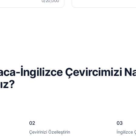
0
/20,000
a-İngilizce Çevircimizi Na
nız?
02
03
Çevirinizi Özelleştirin
İngilizce Ç