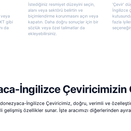
İstediğiniz resmiyet düzeyini seçin,
'Çevir' d
alanı veya sektörü belirtin ve
İngilizce 
 veya
biçimlendirme korunmasını açın veya
kutusunda
XT gibi
kapatın. Daha doğru sonuçlar için bir
fazla iyil
nı da
sözlük veya özel talimatlar da
seçeneğini
ekleyebilirsiniz.
a-İngilizce Çeviricimizin Ö
nezyaca-İngilizce Çeviricimiz, doğru, verimli ve özelleştiril
i gelişmiş özellikler sunar. İşte aracımızı diğerlerinden ayıra