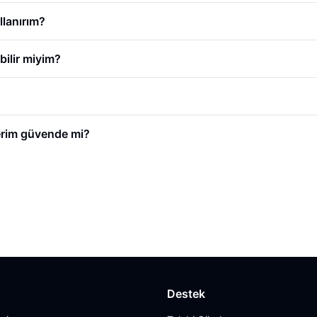
llanırım?
bilir miyim?
ilerim güvende mi?
Destek