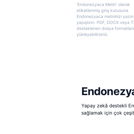
'Endonezyaca Metin' olarak
etiketlenmiş giriş kutusuna
Endonezyaca metninizi yazın
yapıştırın. PDF, DOCX veya T
desteklenen dosya formatları
yükleyebilirsiniz.
Endonezyac
Yapay zekâ destekli Endo
sağlamak için çok çeşitl