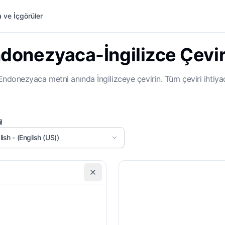
 ve İçgörüler
donezyaca-İngilizce Çevir
donezyaca metni anında İngilizceye çevirin. Tüm çeviri ihtiyaçla
l
lish - (English (US))
Alan/Bölüm
Bi
Genel
Özel Talimatlar