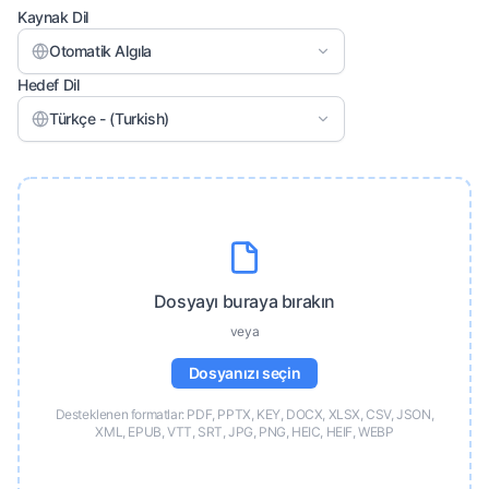
Kaynak Dil
Otomatik Algıla
Hedef Dil
Türkçe - (Turkish)
Dosyayı buraya bırakın
veya
Dosyanızı seçin
Desteklenen formatlar: PDF, PPTX, KEY, DOCX, XLSX, CSV, JSON,
XML, EPUB, VTT, SRT, JPG, PNG, HEIC, HEIF, WEBP