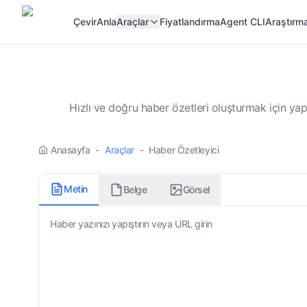
Çevir
Anla
Araçlar
Fiyatlandırma
Agent CLI
Araştırma
Hızlı ve doğru haber özetleri oluşturmak için yap
Anasayfa
-
Araçlar
-
Haber Özetleyici
Metin
Belge
Görsel