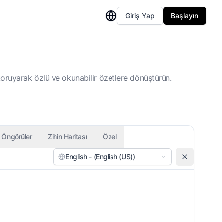
Giriş Yap
Başlayın
 koruyarak özlü ve okunabilir özetlere dönüştürün.
Öngörüler
Zihin Haritası
Özel
English - (English (US))