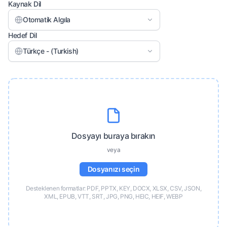
Kaynak Dil
Otomatik Algıla
Hedef Dil
Türkçe - (Turkish)
Dosyayı buraya bırakın
veya
Dosyanızı seçin
Desteklenen formatlar: PDF, PPTX, KEY, DOCX, XLSX, CSV, JSON,
XML, EPUB, VTT, SRT, JPG, PNG, HEIC, HEIF, WEBP