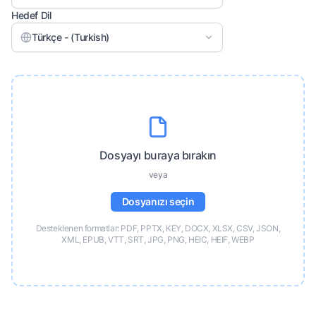
Hedef Dil
Türkçe - (Turkish)
Dosyayı buraya bırakın
veya
Dosyanızı seçin
Desteklenen formatlar: PDF, PPTX, KEY, DOCX, XLSX, CSV, JSON,
XML, EPUB, VTT, SRT, JPG, PNG, HEIC, HEIF, WEBP