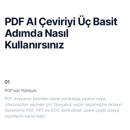
PDF AI Çeviriyi Üç Basit
Adımda Nasıl
Kullanırsınız
01
PDF'nizi Yükleyin
PDF dosyanızı belirtilen alana sürükleyip bırakın veya
cihazınızdan seçmek için 'Dosyanızı seçin' seçeneğine tıklayın.
Sistemimiz PDF, PPT ve DOC dahil olmak üzere çeşitli dosya
biçimlerini kabul eder.