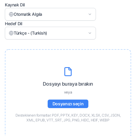
Kaynak Dil
Otomatik Algıla
Hedef Dil
Türkçe - (Turkish)
Dosyayı buraya bırakın
veya
Dosyanızı seçin
Desteklenen formatlar: PDF, PPTX, KEY, DOCX, XLSX, CSV, JSON,
XML, EPUB, VTT, SRT, JPG, PNG, HEIC, HEIF, WEBP