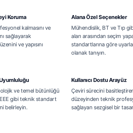
meyi Koruma
Alana Özel Seçenekler
rofesyonel kalmasını ve
Mühendislik, BT ve Tıp gib
ını sağlayarak
alan arasından seçim yap
düzenini ve yapısını
standartlarına göre uyarl
olanak tanıyın.
i Uyumluluğu
Kullanıcı Dostu Arayüz
olojik ve temel bütünlüğü
Çeviri sürecini basitleştir
EEE gibi teknik standart
düzeyinden teknik profesy
i belirleyin.
sağlayan sezgisel bir tasa