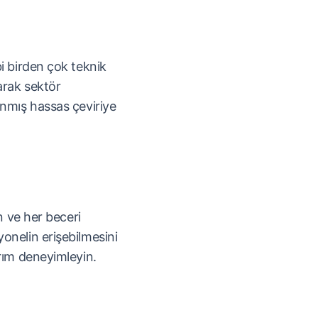
i birden çok teknik
arak sektör
anmış hassas çeviriye
en ve her beceri
onelin erişebilmesini
rım deneyimleyin.