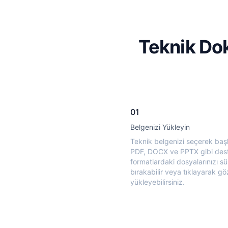
Teknik Dok
01
Belgenizi Yükleyin
Teknik belgenizi seçerek başl
PDF, DOCX ve PPTX gibi des
formatlardaki dosyalarınızı sü
bırakabilir veya tıklayarak gö
yükleyebilirsiniz.