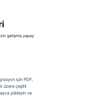
i
izin gelişmiş yapay
grasyon için PDF,
 üzere çeşitli
layca yükleyin ve