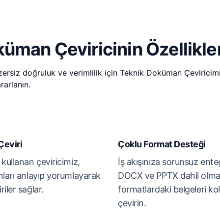
üman Çeviricinin Özellikler
zersiz doğruluk ve verimlilik için Teknik Doküman Çeviricim
rarlanın.
Çeviri
Çoklu Format Desteği
kullanan çeviricimiz,
İş akışınıza sorunsuz ente
nları anlayıp yorumlayarak
DOCX ve PPTX dahil olmak
iler sağlar.
formatlardaki belgeleri ko
çevirin.