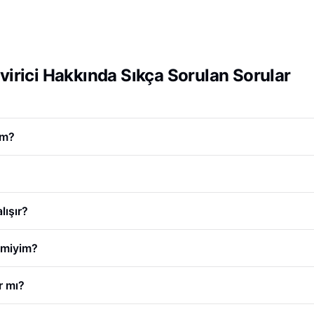
irici Hakkında Sıkça Sorulan Sorular
im?
lışır?
r miyim?
r mı?