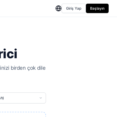
Giriş Yap
Başlayın
ici
nizi birden çok dile
sh)