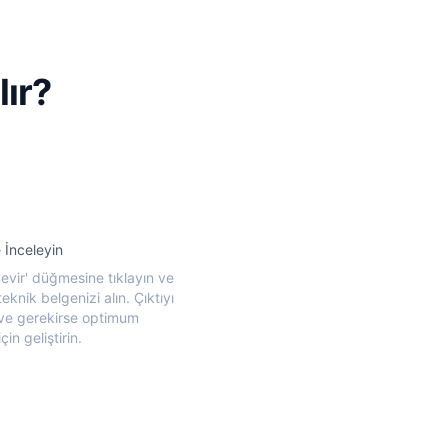
lır?
 İnceleyin
Çevir' düğmesine tıklayın ve
teknik belgenizi alın. Çıktıyı
 ve gerekirse optimum
çin geliştirin.