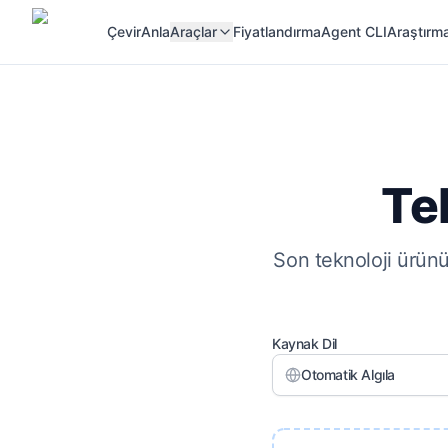
Çevir
Anla
Araçlar
Fiyatlandırma
Agent CLI
Araştırma
Te
Son teknoloji ürünü
Kaynak Dil
Otomatik Algıla