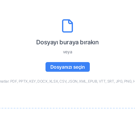
Dosyayı buraya bırakın
veya
Dosyanızı seçin
matlar: PDF, PPTX, KEY, DOCX, XLSX, CSV, JSON, XML, EPUB, VTT, SRT, JPG, PNG, 