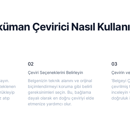
üman Çevirici Nasıl Kullanı
02
03
Çeviri Seçeneklerini Belirleyin
Çevirin ve
ayın.
Belgenizin teknik alanını ve orijinal
'Belgeyi 
teklenen
biçimlendirmeyi koruma gibi belirli
çevrilmiş 
rükleyip
gereksinimleri seçin. Bu, bağlama
inceleyin
z atıp
dayalı olarak en doğru çeviriyi elde
doğruluk i
etmenize yardımcı olur.