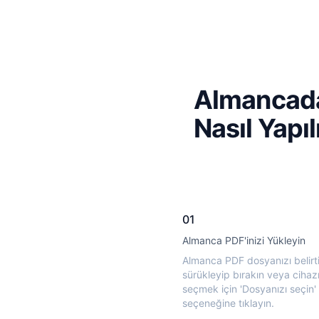
Almancadan
Nasıl Yapıl
01
Almanca PDF'inizi Yükleyin
Almanca PDF dosyanızı belirti
sürükleyip bırakın veya cihaz
seçmek için 'Dosyanızı seçin'
seçeneğine tıklayın.