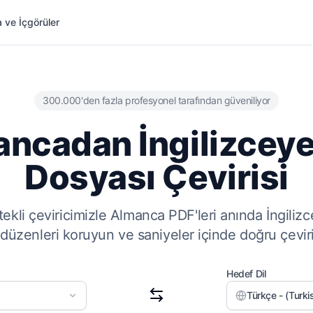
 ve İçgörüler
300.000'den fazla profesyonel tarafından güveniliyor
ncadan İngilizcey
Dosyası Çevirisi
ekli çeviricimizle Almanca PDF'leri anında İngiliz
l düzenleri koruyun ve saniyeler içinde doğru çeviril
Hedef Dil
Türkçe - (Turki