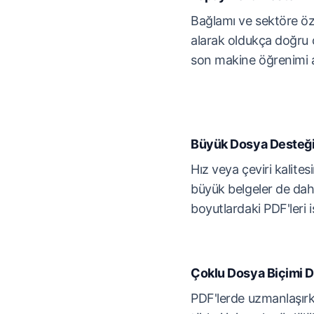
Bağlamı ve sektöre öz
alarak oldukça doğru ç
son makine öğrenimi al
Büyük Dosya Desteğ
Hız veya çeviri kalit
büyük belgeler de dahi
boyutlardaki PDF'leri iş
Çoklu Dosya Biçimi D
PDF'lerde uzmanlaşırke