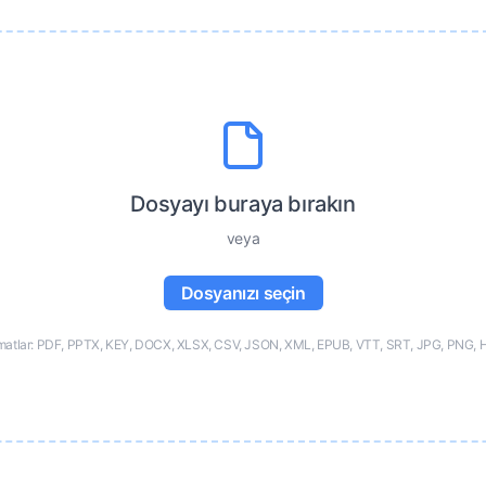
Dosyayı buraya bırakın
veya
Dosyanızı seçin
matlar: PDF, PPTX, KEY, DOCX, XLSX, CSV, JSON, XML, EPUB, VTT, SRT, JPG, PNG, 