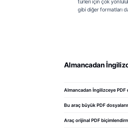
türleri için çok yönl
gibi diğer formatları d
Almancadan İngilizc
Almancadan İngilizceye PDF ç
Bu araç büyük PDF dosyalarını
Araç orijinal PDF biçimlendir