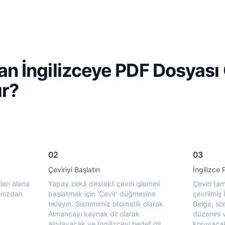
 İngilizceye PDF Dosyası 
ır?
02
03
Çeviriyi Başlatın
İngilizce P
len alana
Yapay zekâ destekli çeviri işlemini
Çeviri ta
ınızdan
başlatmak için 'Çevir' düğmesine
çevrilmiş İ
tıklayın. Sistemimiz otomatik olarak
Belge, sor
Almancayı kaynak dil olarak
düzenini 
algılayacak ve İngilizceyi hedef dil
koruyacak