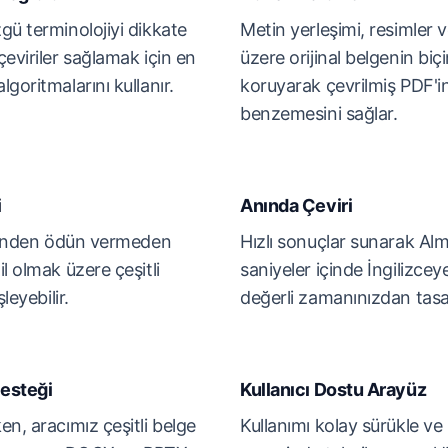
gü terminolojiyi dikkate
Metin yerleşimi, resimler v
eviriler sağlamak için en
üzere orijinal belgenin bi
goritmalarını kullanır.
koruyarak çevrilmiş PDF'ini
benzemesini sağlar.
i
Anında Çeviri
esinden ödün vermeden
Hızlı sonuçlar sunarak Al
l olmak üzere çeşitli
saniyeler içinde İngilizcey
leyebilir.
değerli zamanınızdan tasa
esteği
Kullanıcı Dostu Arayüz
n, aracımız çeşitli belge
Kullanımı kolay sürükle ve