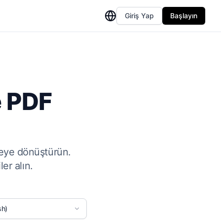
Giriş Yap
Başlayın
e PDF
ceye dönüştürün.
er alın.
sh)