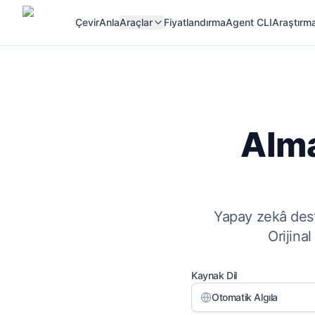
Çevir
Anla
Araçlar
Fiyatlandırma
Agent CLI
Araştırma
Alma
Yapay zekâ dest
Orijina
Kaynak Dil
Otomatik Algıla