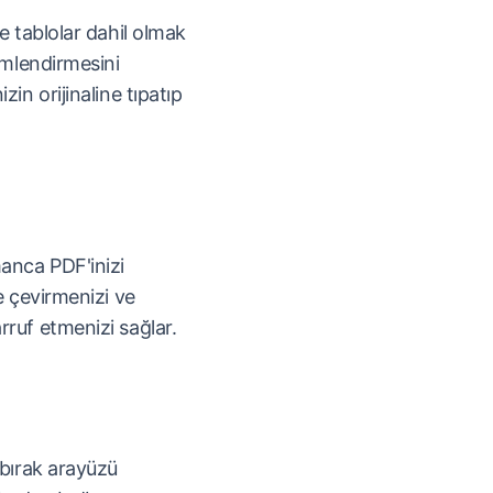
e tablolar dahil olmak
çimlendirmesini
zin orijinaline tıpatıp
manca PDF'inizi
e çevirmenizi ve
rruf etmenizi sağlar.
 bırak arayüzü