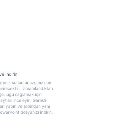
ve İndirin
amız sunumunuzu hızlı bir
evirecektir. Tamamlandıktan
ğruluğu sağlamak için
laytları inceleyin. Gerekli
arı yapın ve ardından yeni
owerPoint dosyanızı indirin.