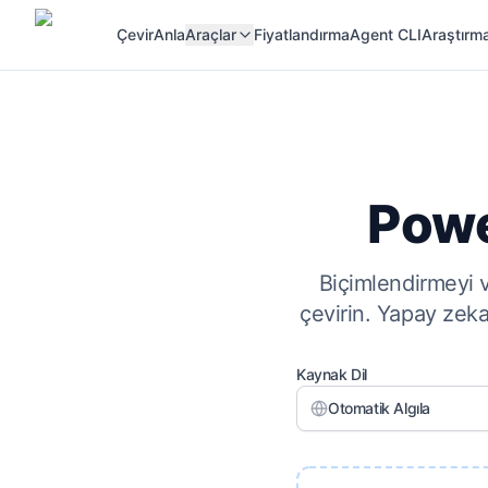
Çevir
Anla
Araçlar
Fiyatlandırma
Agent CLI
Araştırma
Powe
Biçimlendirmeyi v
çevirin. Yapay zeka
Kaynak Dil
Otomatik Algıla