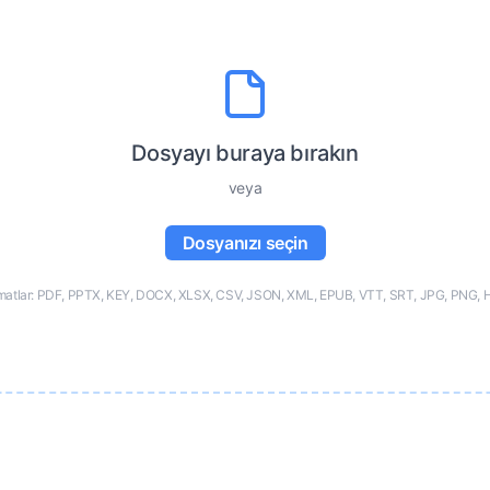
Dosyayı buraya bırakın
veya
Dosyanızı seçin
matlar: PDF, PPTX, KEY, DOCX, XLSX, CSV, JSON, XML, EPUB, VTT, SRT, JPG, PNG, 