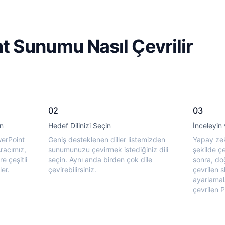
 Sunumu Nasıl Çevrilir
02
03
in
Hedef Dilinizi Seçin
İnceleyin 
werPoint
Geniş desteklenen diller listemizden
Yapay zek
racımız,
sunumunuzu çevirmek istediğiniz dili
şekilde ç
e çeşitli
seçin. Aynı anda birden çok dile
sonra, do
er.
çevirebilirsiniz.
çevrilen s
ayarlamal
çevrilen P