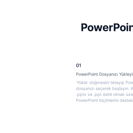
PowerPoint
01
PowerPoint Dosyanızı Yükley
'Yükle' düğmesini tıklayıp Po
dosyanızı seçerek başlayın. A
.pptx ve .ppt dahil olmak üzer
PowerPoint biçimlerini destekl