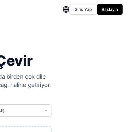
Giriş Yap
Başlayın
Çevir
da birden çok dile
ğı haline getiriyor.
sh)