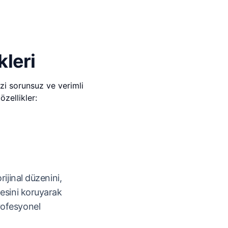
leri
zi sorunsuz ve verimli
özellikler:
rijinal düzenini,
mesini koruyarak
rofesyonel