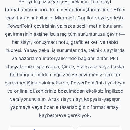
PPT'yi İngilizce'ye çevirmek için, tüm slayt
formatlamasını korurken içeriği dönüştüren Linnk AI'nin
çeviri aracını kullanın. Microsoft Copilot veya yerleşik
PowerPoint çevirisinin yalnızca seçili metin kutularını
çevirmesinin aksine, bu araç tüm sunumunuzu çevirir—
her slayt, konuşmacı notu, grafik etiketi ve tablo
hücresi. Yapay zeka, iş sunumlarında, teknik slaytlarda
ve pazarlama materyallerinde bağlamı anlar. PPT
dosyalarınızı İspanyolca, Çince, Fransızca veya başka
herhangi bir dilden İngilizce'ye çevirmeniz gerekip
gerekmediğine bakılmaksızın, PowerPoint'inizi yükleyin
ve orijinal düzenleriniz bozulmadan eksiksiz İngilizce
versiyonunu alın. Artık slayt slayt kopyala-yapıştır
yapmaya veya özenle tasarladığınız formatlamayı
kaybetmeye gerek yok.