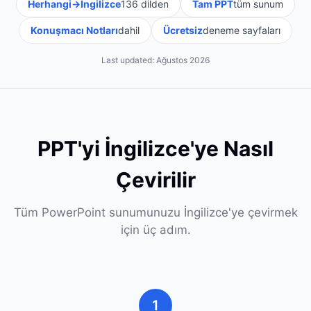
Herhangi→İngilizce
136 dilden
Tam PPT
tüm sunum
Konuşmacı Notları
dahil
Ücretsiz
deneme sayfaları
Last updated:
Ağustos 2026
PPT'yi İngilizce'ye Nasıl
Çevirilir
Tüm PowerPoint sunumunuzu İngilizce'ye çevirmek
için üç adım.
1