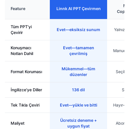
Mi
Feature
Linnk AI PPT Çevirmen
Copilo
Tüm PPT'yi
Evet—eksiksiz sunum
Yalnızca
Çevirir
Konuşmacı
Evet—tamamen
Manuel s
Notları Dahil
çevrilmiş
Mükemmel—tüm
Format Koruması
Seçili m
düzenler
İngilizce'ye Diller
136 dil
Sını
Tek Tıkla Çeviri
Evet—yükle ve bitti
Hayır—m
Ücretsiz deneme +
Maliyet
Aboneli
uygun fiyat