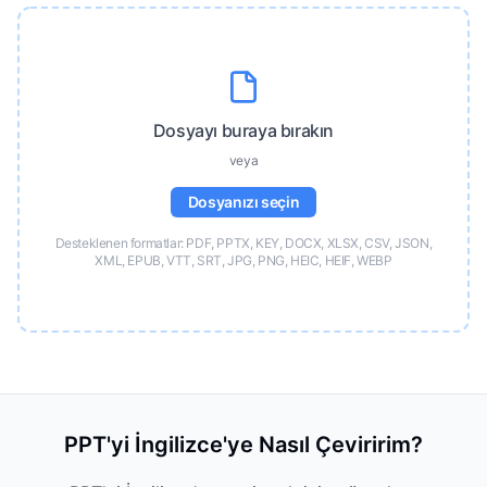
Dosyayı buraya bırakın
veya
Dosyanızı seçin
Desteklenen formatlar: PDF, PPTX, KEY, DOCX, XLSX, CSV, JSON,
XML, EPUB, VTT, SRT, JPG, PNG, HEIC, HEIF, WEBP
PPT'yi İngilizce'ye Nasıl Çeviririm?