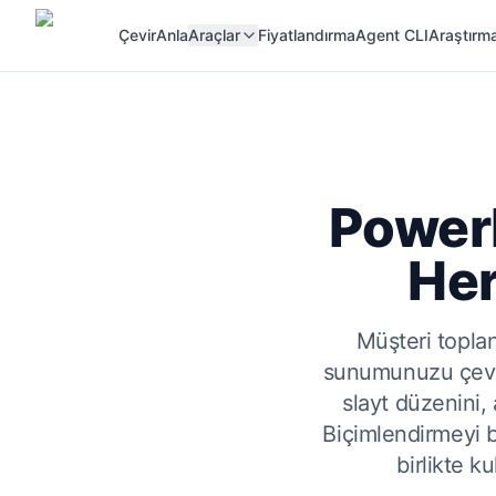
Çevir
Anla
Araçlar
Fiyatlandırma
Agent CLI
Araştırma
PowerP
Her
Müşteri toplan
sunumunuzu çevirm
slayt düzenini,
Biçimlendirmeyi 
birlikte k