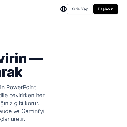
Giriş Yap
Başlayın
virin —
arak
için PowerPoint
ile çevirirken her
ınız gibi korur.
aude ve Gemini'yi
lar üretir.