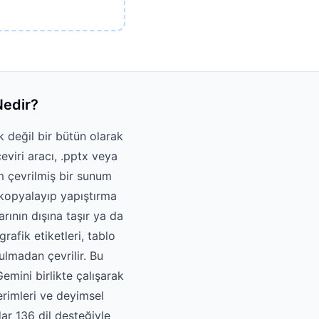
Nedir?
k değil bir bütün olarak
eviri aracı, .pptx veya
m çevrilmiş bir sunum
 kopyalayıp yapıştırma
ının dışına taşır ya da
rafik etiketleri, tablo
ulmadan çevrilir. Bu
emini birlikte çalışarak
erimleri ve deyimsel
ar 136 dil desteğiyle