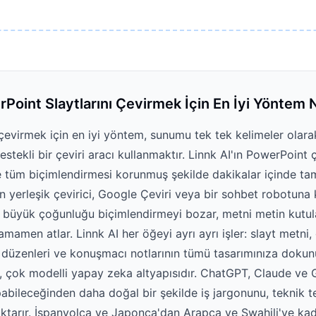
Point Slaytlarını Çevirmek İçin En İyi Yöntem 
çevirmek için en iyi yöntem, sunumu tek tek kelimeler olara
tekli bir çeviri aracı kullanmaktır. Linnk AI'ın PowerPoint ç
ve tüm biçimlendirmesi korunmuş şekilde dakikalar içinde ta
n yerleşik çevirici, Google Çeviri veya bir sohbet robotuna
n büyük çoğunluğu biçimlendirmeyi bozar, metni metin kutular
mamen atlar. Linnk AI her öğeyi ayrı ayrı işler: slayt metni, g
t düzenleri ve konuşmacı notlarının tümü tasarımınıza dokun
, çok modelli yapay zeka altyapısıdır. ChatGPT, Claude ve G
abileceğinden daha doğal bir şekilde iş jargonunu, teknik t
 aktarır. İspanyolca ve Japonca'dan Arapça ve Swahili'ye kad