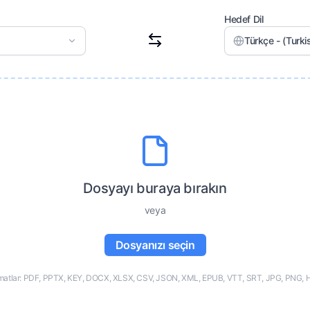
Hedef Dil
Türkçe - (Turki
Dosyayı buraya bırakın
veya
Dosyanızı seçin
matlar: PDF, PPTX, KEY, DOCX, XLSX, CSV, JSON, XML, EPUB, VTT, SRT, JPG, PNG, 