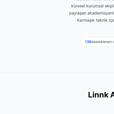
küresel kurumsal ekipl
paylaşan akademisyenle
Karmaşık teknik içe
136
desteklenen d
Linnk A