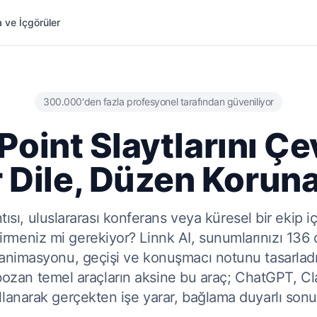
 ve İçgörüler
300.000'den fazla profesyonel tarafından güveniliyor
oint Slaytlarını Çe
 Dile, Düzen Korun
tısı, uluslararası konferans veya küresel bir ekip 
eniz mi gerekiyor? Linnk AI, sunumlarınızı 136 d
 animasyonu, geçişi ve konuşmacı notunu tasarladığ
bozan temel araçların aksine bu araç; ChatGPT, Cl
ullanarak gerçekten işe yarar, bağlama duyarlı sonuç