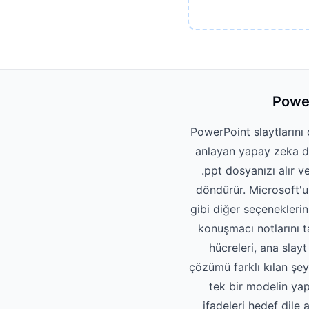
Power
PowerPoint slaytlarını 
anlayan yapay zeka des
.ppt dosyanızı alır 
döndürür. Microsoft'u
gibi diğer seçenekleri
konuşmacı notlarını ta
hücreleri, ana slay
çözümü farklı kılan şey
tek bir modelin yap
ifadeleri hedef dile