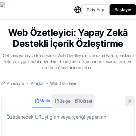
Giriş Yap
Başlayın
Web Özetleyici: Yapay Zekâ
Destekli İçerik Özleştirme
Gelişmiş yapay zekâ destekli Web Özetleyicimizle uzun web içeriklerini
özlü ve uygulanabilir özetlere dönüştürün. Zamandan tasarruf edin ve
üretkenliğinizi anında artırın.
Anasayfa
-
Araçlar
-
Web Özetleyici
Metin
Belge
Görsel