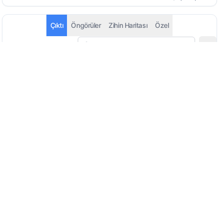
Çıktı
Öngörüler
Zihin Haritası
Özel
Otomatik Algıla