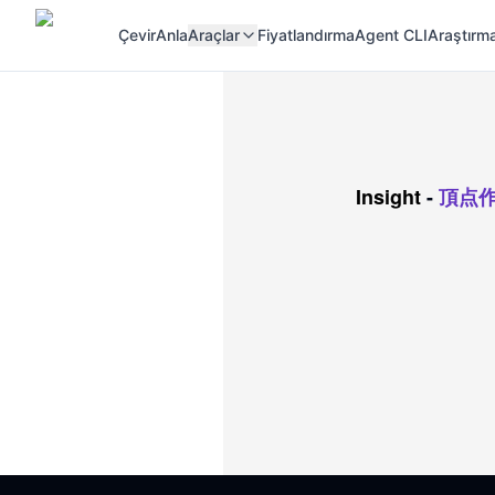
Çevir
Anla
Araçlar
Fiyatlandırma
Agent CLI
Araştırma
Insight
-
頂点