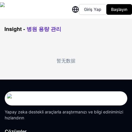
Giriş Yap
Başlayın
Insight
-
병원 용량 관리
暂无数据
Yapay zeka destekli araçlarla araştırmanızı ve bilgi ediniminizi
hızlandırın
Çözümler