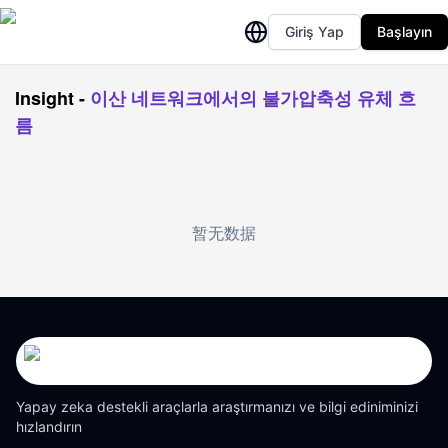
Giriş Yap
Başlayın
Insight
-
이산 네트워크에서의 불가압축성 유체 흐
름
暂无数据
Yapay zeka destekli araçlarla araştırmanızı ve bilgi ediniminizi
hızlandırın