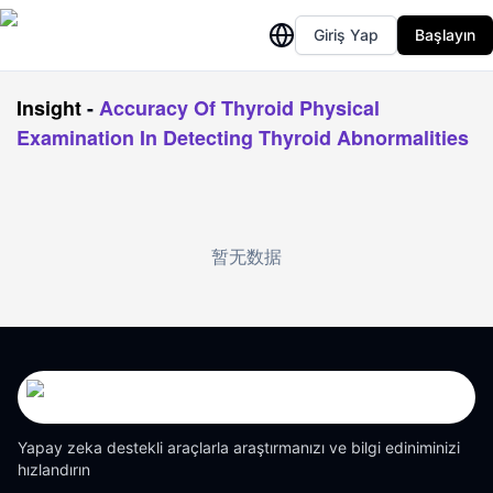
Giriş Yap
Başlayın
Insight
-
Accuracy Of Thyroid Physical
Examination In Detecting Thyroid Abnormalities
暂无数据
Yapay zeka destekli araçlarla araştırmanızı ve bilgi ediniminizi
hızlandırın