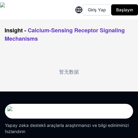
Giriş Yap
Başlayın
Insight
-
Calcium-Sensing Receptor Signaling
Mechanisms
暂无数据
Yapay zeka destekli araçlarla araştırmanızı ve bilgi ediniminizi
hızlandırın