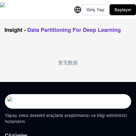
Giriş Yap
Başlayın
Insight
-
Data Partitioning For Deep Learning
暂无数据
Yapay zeka destekli araçlarla araştırmanızı ve bilgi ediniminizi
hızlandırın
Çözümler