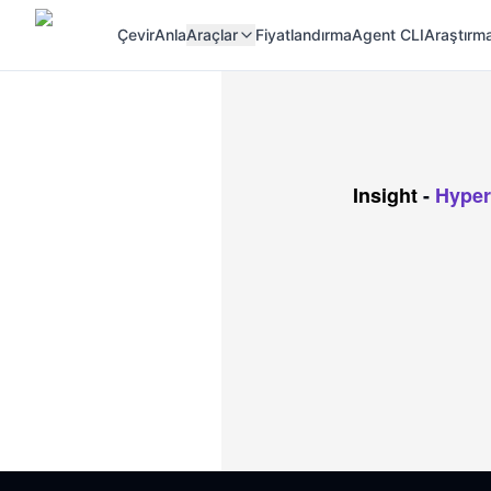
Çevir
Anla
Araçlar
Fiyatlandırma
Agent CLI
Araştırma
Insight
-
Hype