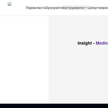
Перекласти
Зрозуміти
Інструменти
Ціноутворе
Insight
-
Medic