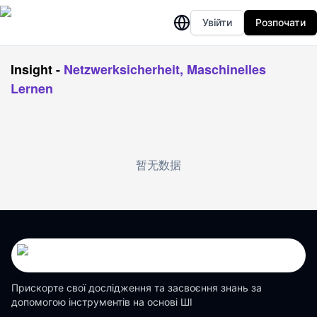
Увійти
Розпочати
Insight
-
Netzwerksicherheit, Maschinelles
Lernen
暂无数据
Прискорте свої дослідження та засвоєння знань за
допомогою інструментів на основі ШІ