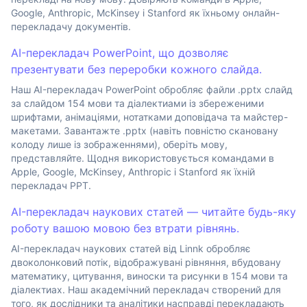
Google, Anthropic, McKinsey і Stanford як їхньому онлайн-
перекладачу документів.
AI-перекладач PowerPoint, що дозволяє
презентувати без переробки кожного слайда.
Наш AI-перекладач PowerPoint обробляє файли .pptx слайд
за слайдом 154 мови та діалектиами із збереженими
шрифтами, анімаціями, нотатками доповідача та майстер-
макетами. Завантажте .pptx (навіть повністю скановану
колоду лише із зображеннями), оберіть мову,
представляйте. Щодня використовується командами в
Apple, Google, McKinsey, Anthropic і Stanford як їхній
перекладач PPT.
AI-перекладач наукових статей — читайте будь-яку
роботу вашою мовою без втрати рівнянь.
AI-перекладач наукових статей від Linnk обробляє
двоколонковий потік, відображувані рівняння, вбудовану
математику, цитування, виноски та рисунки в 154 мови та
діалектиах. Наш академічний перекладач створений для
того, як дослідники та аналітики насправді перекладають