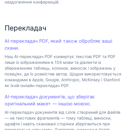
наздоганяння конференцій.
Перекладач
AI-перекладач PDF, який також обробляє ваші
скани.
Наш AI-перекладач PDF конвертує текстові PDF та PDF
лише із зображеннями в 154 мови та діалекти із
збереженням таблиць, колонок, виносок і зображень у
позиціях, де їх розмістив автор. Щодня використовується
командами в Apple, Google, Anthropic, McKinsey і Stanford
як їхній онлайн-перекладач PDF.
AI-перекладач документів, що зберігає
оригінальний макет — іншою мовою.
AI-перекладач документів від Linnk створений для файлів
— не текстових фрагментів — тому таблиці, виноски,
шрифти і навіть скановані сторінки зберігаються при
перекладі на нову мову. Довіряють команди в Apple,