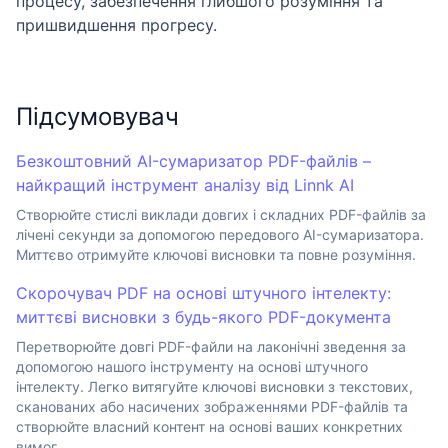
процесу, забезпечення глибшого розуміння та
пришвидшення прогресу.
Підсумовувач
Безкоштовний AI-сумаризатор PDF-файлів –
найкращий інструмент аналізу від Linnk AI
Створюйте стислі виклади довгих і складних PDF-файлів за
лічені секунди за допомогою передового AI-сумаризатора.
Миттєво отримуйте ключові висновки та повне розуміння.
Скорочувач PDF на основі штучного інтелекту:
миттєві висновки з будь-якого PDF-документа
Перетворюйте довгі PDF-файли на лаконічні зведення за
допомогою нашого інструменту на основі штучного
інтелекту. Легко витягуйте ключові висновки з текстових,
сканованих або насичених зображеннями PDF-файлів та
створюйте власний контент на основі ваших конкретних
вимог.