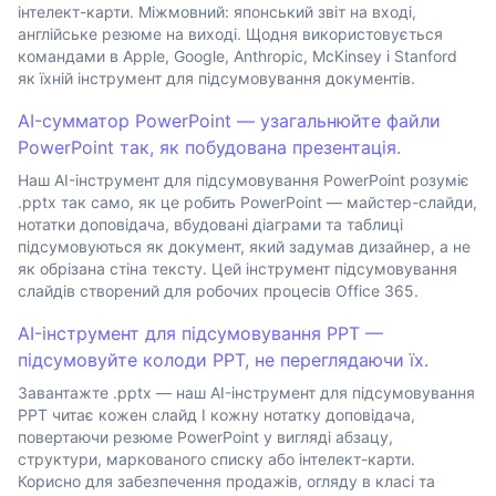
інтелект-карти. Міжмовний: японський звіт на вході,
англійське резюме на виході. Щодня використовується
командами в Apple, Google, Anthropic, McKinsey і Stanford
як їхній інструмент для підсумовування документів.
AI-сумматор PowerPoint — узагальнюйте файли
PowerPoint так, як побудована презентація.
Наш AI-інструмент для підсумовування PowerPoint розуміє
.pptx так само, як це робить PowerPoint — майстер-слайди,
нотатки доповідача, вбудовані діаграми та таблиці
підсумовуються як документ, який задумав дизайнер, а не
як обрізана стіна тексту. Цей інструмент підсумовування
слайдів створений для робочих процесів Office 365.
AI-інструмент для підсумовування PPT —
підсумовуйте колоди PPT, не переглядаючи їх.
Завантажте .pptx — наш AI-інструмент для підсумовування
PPT читає кожен слайд І кожну нотатку доповідача,
повертаючи резюме PowerPoint у вигляді абзацу,
структури, маркованого списку або інтелект-карти.
Корисно для забезпечення продажів, огляду в класі та