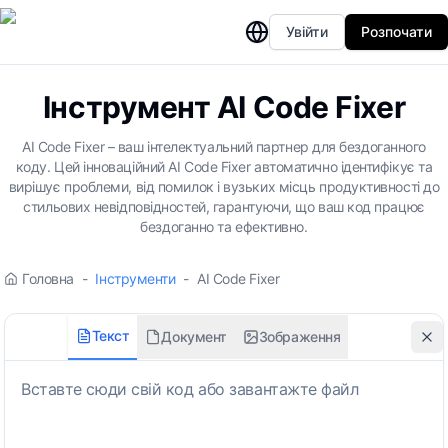
Увійти
Розпочати
Інструмент AI Code Fixer
AI Code Fixer – ваш інтелектуальний партнер для бездоганного
коду. Цей інноваційний AI Code Fixer автоматично ідентифікує та
вирішує проблеми, від помилок і вузьких місць продуктивності до
стильових невідповідностей, гарантуючи, що ваш код працює
бездоганно та ефективно.
Головна
-
Інструменти
-
AI Code Fixer
Текст
Документ
Зображення