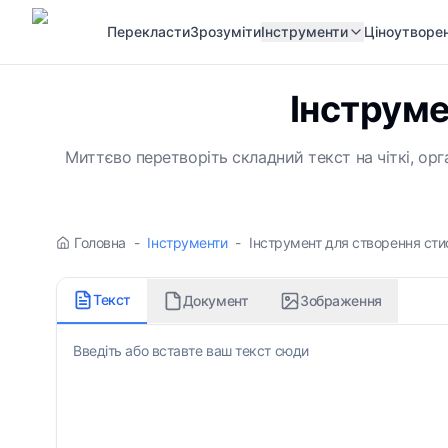
Перекласти
Зрозуміти
Інструменти
Ціноутворе
Інструме
Миттєво перетворіть складний текст на чіткі, орга
Головна
-
Інструменти
-
Інструмент для створення сти
Текст
Документ
Зображення