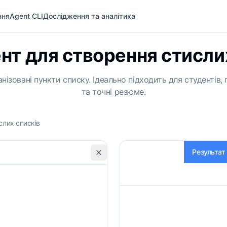
ння
Agent CLI
Дослідження та аналітика
нт для створення стисли
нізовані пункти списку. Ідеально підходить для студентів, 
та точні резюме.
слих списків
Результат