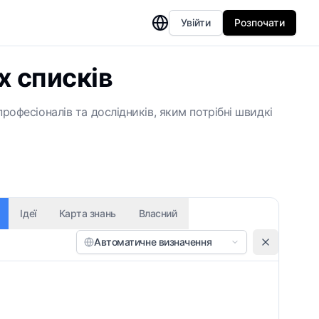
Увійти
Розпочати
х списків
професіоналів та дослідників, яким потрібні швидкі
Ідеї
Карта знань
Власний
Автоматичне визначення