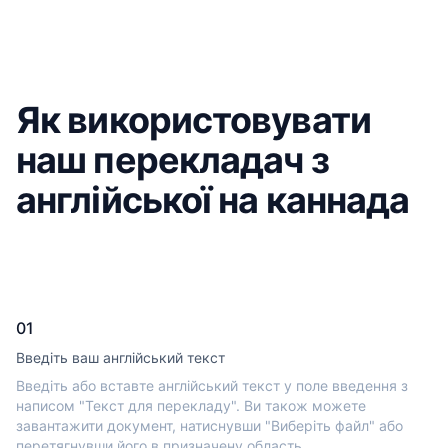
Як використовувати
наш перекладач з
англійської на каннада
01
Введіть ваш англійський текст
Введіть або вставте англійський текст у поле введення з
написом "Текст для перекладу". Ви також можете
завантажити документ, натиснувши "Виберіть файл" або
перетягнувши його в призначену область.