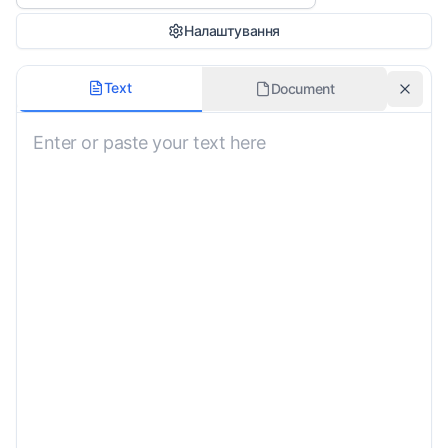
Налаштування
Галузь перекладу
Text
Document
Загальна
Формальний тон
Спеціальні інструкції