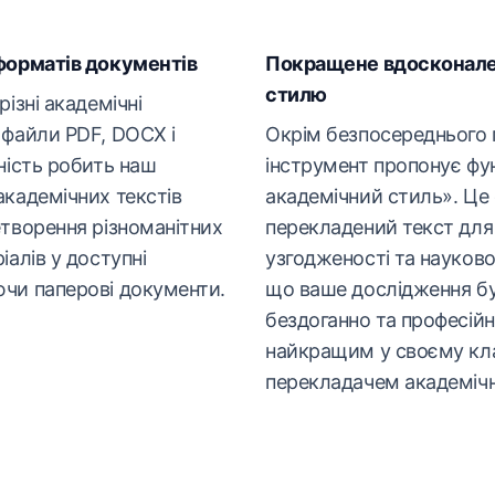
форматів документів
Покращене вдосконале
стилю
ізні академічні
 файли PDF, DOCX і
Окрім безпосереднього 
ність робить наш
інструмент пропонує ф
кадемічних текстів
академічний стиль». Це
творення різноманітних
перекладений текст для 
іалів у доступні
узгодженості та науково
чи паперові документи.
що ваше дослідження б
бездоганно та професійн
найкращим у своєму кла
перекладачем академічн