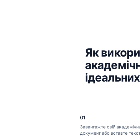
Як викор
академічн
ідеальних
01
Завантажте свій академічн
документ або вставте текс