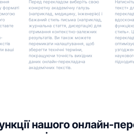
ження
Перед перекладом виберіть свою
Натисніт
у форматі
конкретну академічну галузь
текст» д
помогою
(наприклад, медицину, інженерію) і
переклад
ого
бажаний стиль письма (наприклад,
вдоскона
вставте
журнальна стаття, дисертація) для
функцією
отримання контекстно-залежних
стиль». 
н-
результатів. Ви також можете
переклад
кстів
перемикати налаштування, щоб
оптимізує
ти ваші
зберегти технічні терміни,
узгоджен
покращуючи точність вихідних
науковог
даних онлайн-перекладача
підходить
академічних текстів.
ункції нашого онлайн-пе