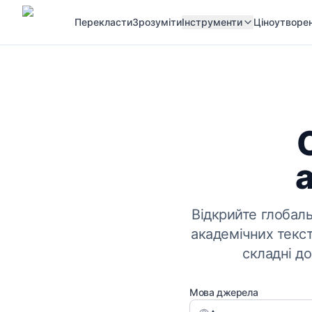
Перекласти
Зрозуміти
Інструменти
Ціноутворе
Відкрийте глобал
академічних текст
складні до
Мова джерела