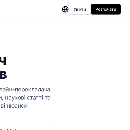
Увійти
Розпочати
ч
в
нлайн-перекладача
 наукові статті та
еві нюанси.