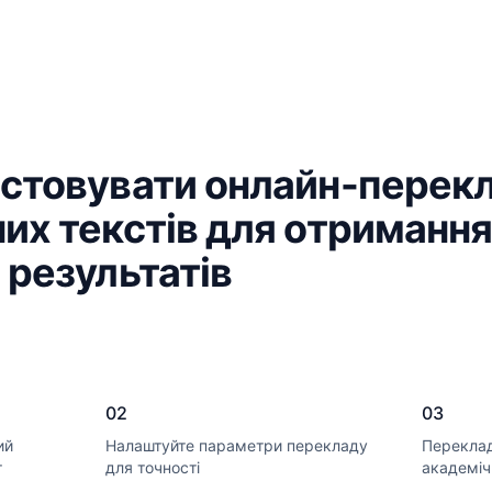
истовувати онлайн-перек
их текстів для отриманн
 результатів
02
03
ий
Налаштуйте параметри перекладу
Переклад
т
для точності
академіч