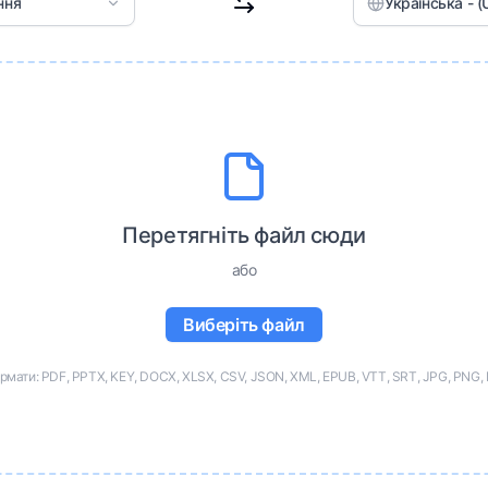
ння
Українська - (U
Перетягніть файл сюди
або
Виберіть файл
рмати: PDF, PPTX, KEY, DOCX, XLSX, CSV, JSON, XML, EPUB, VTT, SRT, JPG, PNG, 