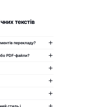
чних текстів
ументів перекладу?
 або PDF-файли?
ний стиль і