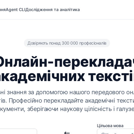
ння
Agent CLI
Дослідження та аналітика
Довіряють понад 300 000 професіоналів
Онлайн-переклада
академічних тексті
ьні знання за допомогою нашого передового о
ів. Професійно перекладайте академічні тексти,
кументи, зберігаючи наукову цілісність і галуз
Цільова мова