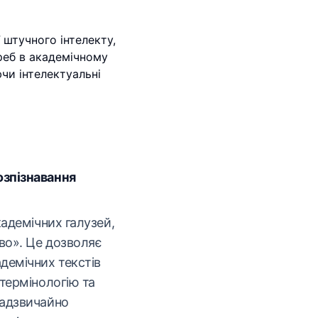
 штучного інтелекту,
реб в академічному
чи інтелектуальні
зпізнавання
кадемічних галузей,
во». Це дозволяє
демічних текстів
термінологію та
надзвичайно