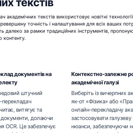
их текстів
ч академічних текстів використовує новітні технології
ревершену точність і налаштування для всіх ваших пот
ить далеко за рамки традиційних інструментів, пропоную
о контенту.
еклад документів на
Контекстно-залежне ро
телекту
академічної галузі
редовий штучний
Виберіть із вичерпних а
н-перекладач
як-от «Фізика» або «Пра
читає, витягує та
онлайн-перекладачу ака
і документи, долаючи
застосовувати галузеву 
ня OCR. Це забезпечує
нюанси, забезпечуючи 