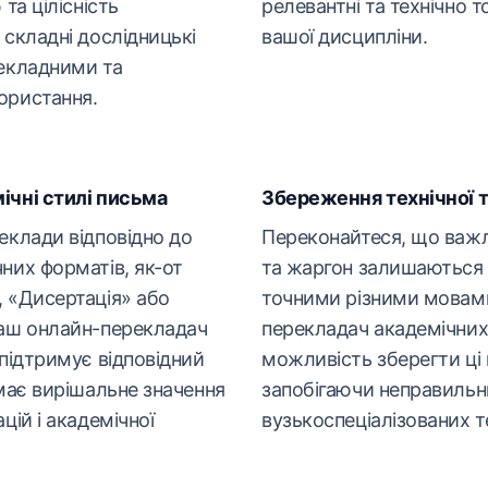
та цілісність
релевантні та технічно 
 складні дослідницькі
вашої дисципліни.
рекладними та
ористання.
ічні стилі письма
Збереження технічної т
еклади відповідно до
Переконайтеся, що важли
них форматів, як-от
та жаргон залишаються
 «Дисертація» або
точними різними мовам
Наш онлайн-перекладач
перекладач академічних
 підтримує відповідний
можливість зберегти ці 
 має вирішальне значення
запобігаючи неправиль
цій і академічної
вузькоспеціалізованих т