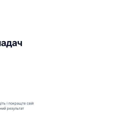
ладач
я
іть і покращте свій
ний результат