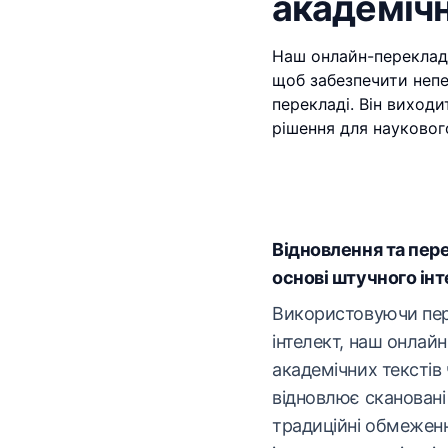
академічн
Наш онлайн-переклада
щоб забезпечити непе
перекладі. Він виход
рішення для науковог
Відновлення та пер
основі штучного ін
Використовуючи пе
інтелект, наш онлай
академічних текстів 
відновлює сканован
традиційні обмежен