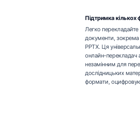
Підтримка кількох 
Легко перекладайте р
документи, зокрема
PPTX. Ця універсаль
онлайн-перекладач а
незамінним для пере
дослідницьких матер
формати, оцифровую