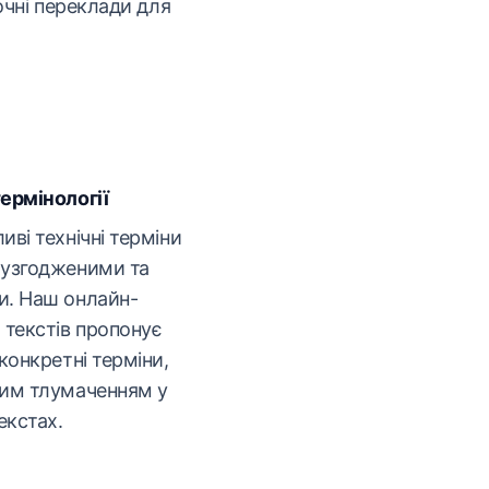
точні переклади для
ермінології
ві технічні терміни
 узгодженими та
и. Наш онлайн-
 текстів пропонує
конкретні терміни,
ним тлумаченням у
екстах.