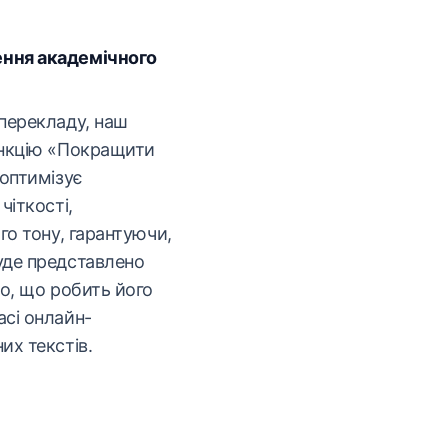
ння академічного
перекладу, наш
ункцію «Покращити
 оптимізує
чіткості,
го тону, гарантуючи,
уде представлено
о, що робить його
сі онлайн-
их текстів.