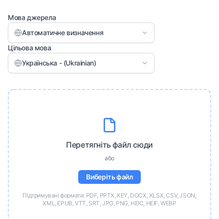
Мова джерела
Автоматичне визначення
Цільова мова
Українська - (Ukrainian)
Перетягніть файл сюди
або
Виберіть файл
Підтримувані формати: PDF, PPTX, KEY, DOCX, XLSX, CSV, JSON,
XML, EPUB, VTT, SRT, JPG, PNG, HEIC, HEIF, WEBP