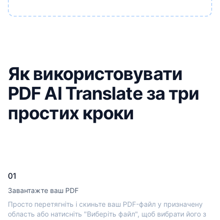
Як використовувати
PDF AI Translate за три
простих кроки
01
Завантажте ваш PDF
Просто перетягніть і скиньте ваш PDF-файл у призначену
область або натисніть "Виберіть файл", щоб вибрати його з