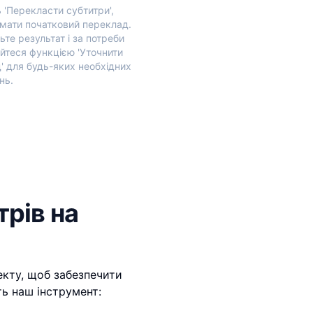
 'Перекласти субтитри',
мати початковий переклад.
ьте результат і за потреби
йтеся функцією 'Уточнити
' для будь-яких необхідних
нь.
рів на
екту, щоб забезпечити
ть наш інструмент: