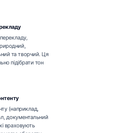
ерекладу
 перекладу,
природний,
ний та творчий. Ця
ьно підібрати тон
онтенту
нту (наприклад,
іал, документальний
які враховують