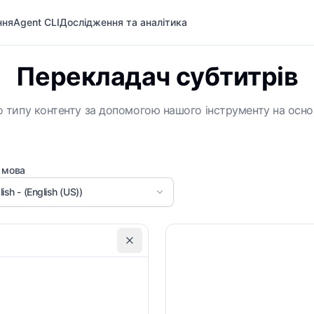
ння
Agent CLI
Дослідження та аналітика
Перекладач субтитрів
 типу контенту за допомогою нашого інструменту на основі
 мова
lish - (English (US))
Зберегти таймінг
С
Спеціальні інструкції