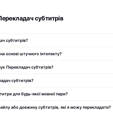
 Перекладач субтитрів
ач субтитрів?
на основі штучного інтелекту?
мує Перекладач субтитрів?
адач субтитрів?
титри для будь-якої мовної пари?
файлу або довжину субтитрів, які я можу перекладати?