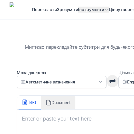
Перекласти
Зрозуміти
Інструменти
Ціноутворе
Миттєво перекладайте субтитри для будь-якого
Мова джерела
Цільова
Автоматичне визначення
Eng
Тип контенту
Text
Document
Максимальна кількість символів на рядок