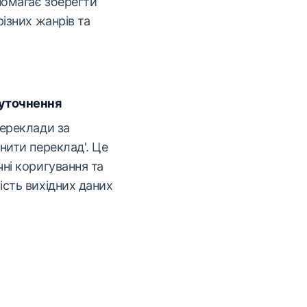
помагає зберегти
різних жанрів та
 уточнення
переклади за
нити переклад'. Це
ні коригування та
ість вихідних даних