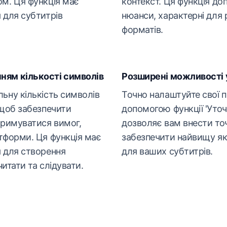
м. Ця функція має
контекст. Ця функція до
 для субтитрів
нюанси, характерні для 
форматів.
ям кількості символів
Розширені можливості
ьну кількість символів
Точно налаштуйте свої 
 щоб забезпечити
допомогою функції 'Уточ
тримуватися вимог,
дозволяє вам внести точ
тформи. Ця функція має
забезпечити найвищу як
 для створення
для ваших субтитрів.
читати та слідувати.