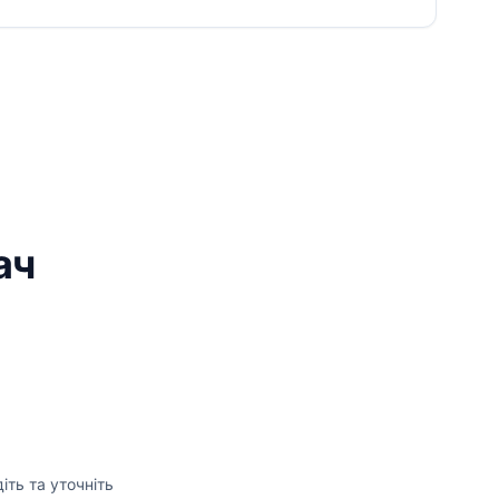
ач
іть та уточніть