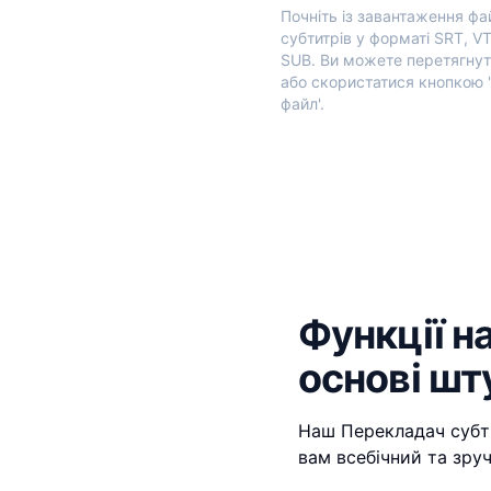
Почніть із завантаження фа
субтитрів у форматі SRT, V
SUB. Ви можете перетягнут
або скористатися кнопкою 
файл'.
Функції н
основі шт
Наш Перекладач субти
вам всебічний та зруч