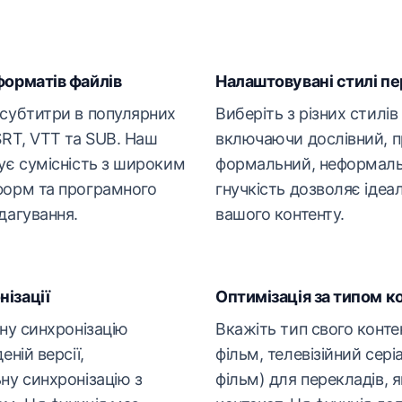
форматів файлів
Налаштовувані стилі п
 субтитри в популярних
Виберіть з різних стилів
SRT, VTT та SUB. Наш
включаючи дослівний, 
ує сумісність з широким
формальний, неформаль
форм та програмного
гнучкість дозволяє ідеал
дагування.
вашого контенту.
ізації
Оптимізація за типом к
ьну синхронізацію
Вкажіть тип свого конте
еній версії,
фільм, телевізійний сер
ну синхронізацію з
фільм) для перекладів, 