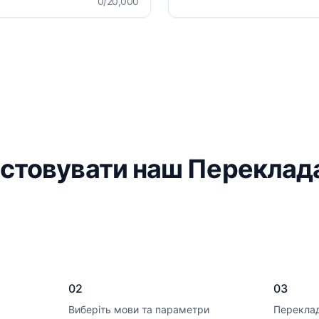
0
/20,000
истовувати наш Переклад
02
03
Виберіть мови та параметри
Переклад