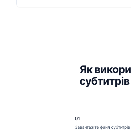
Як викор
субтитрів
01
Завантажте файл субтитрів