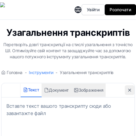
Увійти
Розпочати
Узагальнення транскриптів
Перетворіть довгі транскрипції на стислі узагальнення з точністю
ШІ. Оптимізуйте свій контент та заощаджуйте час за допомогою
нашого потужного інструменту узагальнення транскриптів.
Головна
-
Інструменти
-
Узагальнення транскриптів
Текст
Документ
Зображення