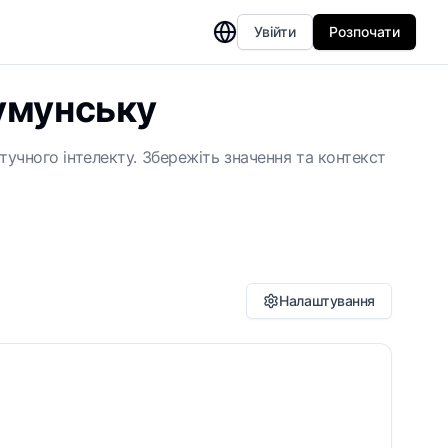
Увійти
Розпочати
румунську
учного інтелекту. Збережіть значення та контекст
Налаштування
іалект