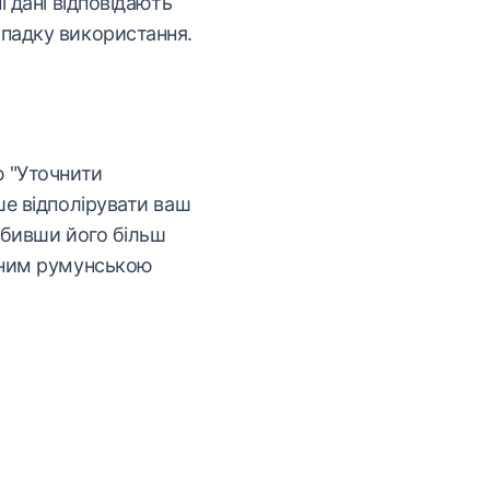
і дані відповідають
падку використання.
 "Уточнити
ше відполірувати ваш
обивши його більш
чним румунською