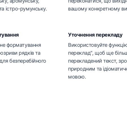
ку, аромунську,
переконатися, що вихідн
а істро-румунську.
вашому конкретному ви
тування
Уточнення перекладу
ьне форматування
Використовуйте функцію
озриви рядків та
переклад", щоб ще біль
 для безперебійного
перекладений текст, зр
природним та ідіомати
мовою.