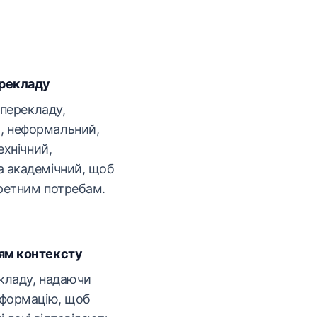
ерекладу
 перекладу,
, неформальний,
ехнічний,
а академічний, щоб
ретним потребам.
ям контексту
кладу, надаючи
нформацію, щоб