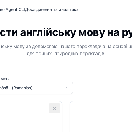
ння
Agent CLI
Дослідження та аналітика
ти англійську мову на 
унську мову за допомогою нашого перекладача на основі шт
для точних, природних перекладів.
 мова
ână - (Romanian)
Зберегти форматування
Д
Спеціальні вимоги