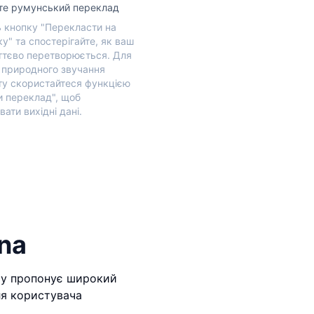
те румунський переклад
ь кнопку "Перекласти на
у" та спостерігайте, як ваш
ттєво перетворюється. Для
 природного звучання
ту скористайтеся функцією
и переклад", щоб
вати вихідні дані.
na
кту пропонує широкий
ля користувача