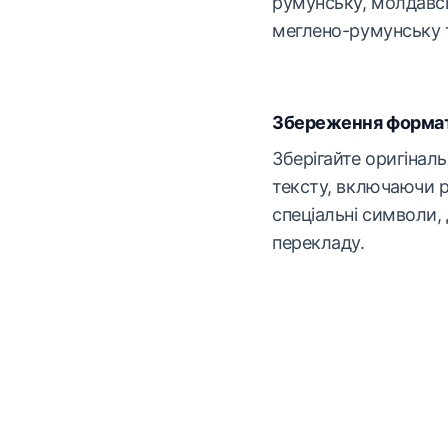
румунську, молдавсь
меглено-румунську т
Збереження форма
Зберігайте оригінал
тексту, включаючи р
спеціальні символи,
перекладу.