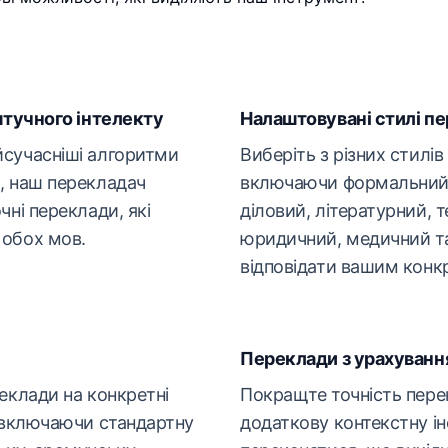
штучного інтелекту
Налаштовувані стилі п
сучасніші алгоритми
Виберіть з різних стилів
, наш перекладач
включаючи формальний
чні переклади, які
діловий, літературний, т
обох мов.
юридичний, медичний т
відповідати вашим конк
Переклади з урахуванн
еклади на конкретні
Покращте точність пере
 включаючи стандартну
додаткову контекстну і