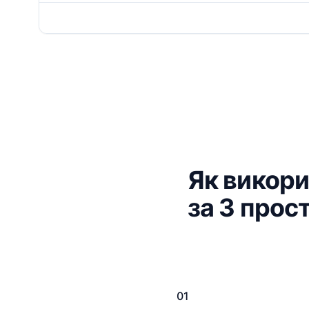
Як викори
за 3 прос
01