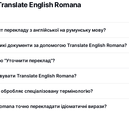
Translate English Romana
т перекладу з англійської на румунську мову?
икі документи за допомогою Translate English Romana?
ю "Уточнити переклад"?
увати Translate English Romana?
a обробляє спеціалізовану термінологію?
Romana точно перекладати ідіоматичні вирази?