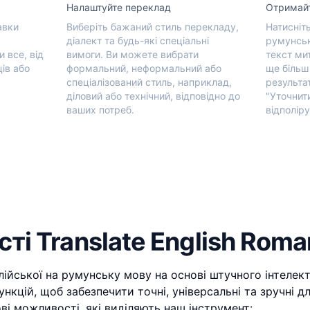
Налаштуйте переклад
Отримай
авки
Виберіть бажаний стиль перекладу,
Натисніт
діалект та будь-які спеціальні
румунськ
 все, від
вимоги. Ви можете вибрати
текст ми
ців або
формальний, неформальний або
ще більш
спеціалізований стиль, наприклад,
результа
діловий або технічний, відповідно до
"Уточнит
ваших потреб.
відполіру
ті Translate English Roma
лійської на румунську мову на основі штучного інтеле
нкцій, щоб забезпечити точні, універсальні та зручні д
ві можливості, які виділяють наш інструмент: