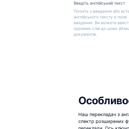
Введіть англійський текст
Почніть з введення або вст
англійського тексту в поле
введення. Ви можете ввести
окремих слів до цілих абза
документів.
Особливос
Наш перекладач з анг
спектр розширених фу
переклади. Ось ключо