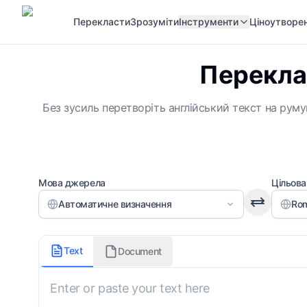
Перекласти
Зрозуміти
Інструменти
Ціноутворе
Переклас
Без зусиль перетворіть англійський текст на рум
Мова джерела
Цільова
Автоматичне визначення
Rom
Стиль перекладу
Text
Document
Контекстна інформація