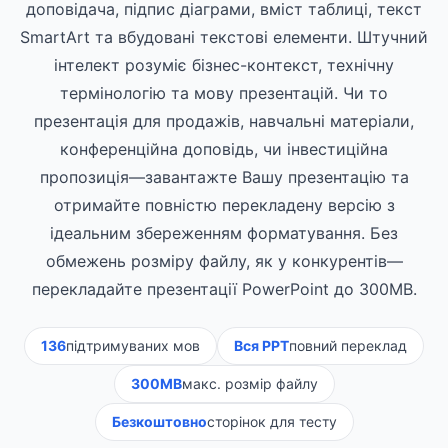
доповідача, підпис діаграми, вміст таблиці, текст
SmartArt та вбудовані текстові елементи. Штучний
інтелект розуміє бізнес-контекст, технічну
термінологію та мову презентацій. Чи то
презентація для продажів, навчальні матеріали,
конференційна доповідь, чи інвестиційна
пропозиція—завантажте Вашу презентацію та
отримайте повністю перекладену версію з
ідеальним збереженням форматування. Без
обмежень розміру файлу, як у конкурентів—
перекладайте презентації PowerPoint до 300MB.
136
підтримуваних мов
Вся PPT
повний переклад
300MB
макс. розмір файлу
Безкоштовно
сторінок для тесту