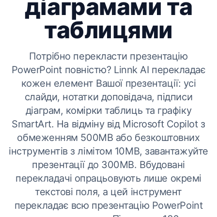
діаграмами та
таблицями
Потрібно перекласти презентацію
PowerPoint повністю? Linnk AI перекладає
кожен елемент Вашої презентації: усі
слайди, нотатки доповідача, підписи
діаграм, комірки таблиць та графіку
SmartArt. На відміну від Microsoft Copilot з
обмеженням 500MB або безкоштовних
інструментів з лімітом 10MB, завантажуйте
презентації до 300MB. Вбудовані
перекладачі опрацьовують лише окремі
текстові поля, а цей інструмент
перекладає всю презентацію PowerPoint