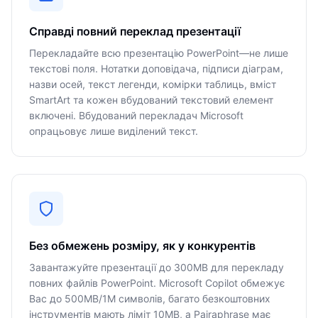
Справді повний переклад презентації
Перекладайте всю презентацію PowerPoint—не лише
текстові поля. Нотатки доповідача, підписи діаграм,
назви осей, текст легенди, комірки таблиць, вміст
SmartArt та кожен вбудований текстовий елемент
включені. Вбудований перекладач Microsoft
опрацьовує лише виділений текст.
Без обмежень розміру, як у конкурентів
Завантажуйте презентації до 300MB для перекладу
повних файлів PowerPoint. Microsoft Copilot обмежує
Вас до 500MB/1M символів, багато безкоштовних
інструментів мають ліміт 10MB, а Pairaphrase має