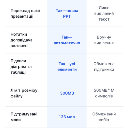
Лише
Переклад всієї
Так—повна
виділений
презентації
PPT
текст
Нотатки
Так—
Вручну
доповідача
автоматично
виділення
включені
Підписи
Так—усі
Обмежена
діаграм та
елементи
підтримка
таблиці
Ліміт розміру
500MB/1M
300MB
файлу
символів
Підтримувані
Обмежений
136 мов
мови
вибір