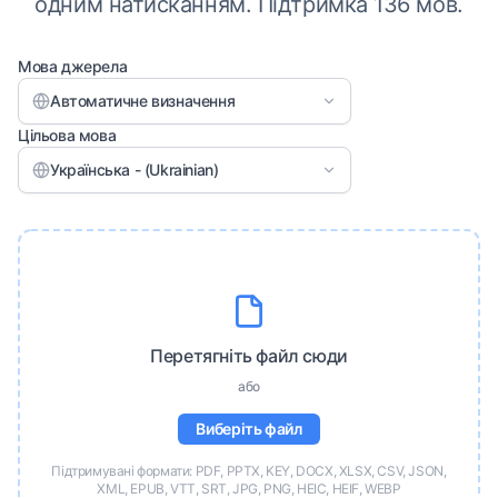
одним натисканням. Підтримка 136 мов.
Мова джерела
Автоматичне визначення
Цільова мова
Українська - (Ukrainian)
Перетягніть файл сюди
або
Виберіть файл
Підтримувані формати: PDF, PPTX, KEY, DOCX, XLSX, CSV, JSON,
XML, EPUB, VTT, SRT, JPG, PNG, HEIC, HEIF, WEBP