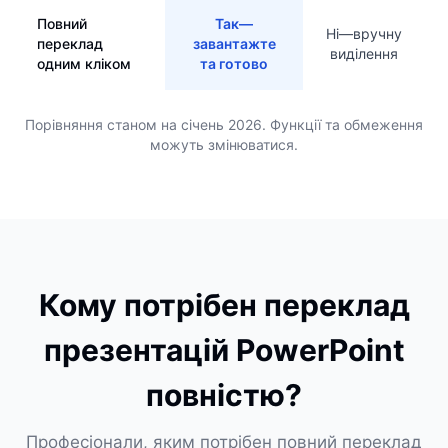
Повний
Так—
Ні—вручну
переклад
завантажте
виділення
одним кліком
та готово
Порівняння станом на січень 2026. Функції та обмеження
можуть змінюватися.
Кому потрібен переклад
презентацій PowerPoint
повністю?
Професіонали, яким потрібен повний переклад