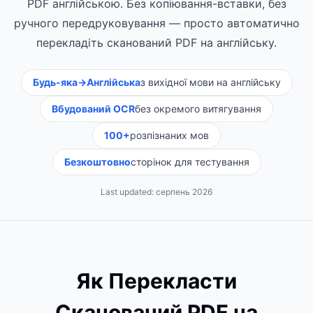
PDF англійською. Без копіювання-вставки, без
ручного передруковування — просто автоматично
перекладіть сканований PDF на англійську.
Будь-яка→Англійська
з вихідної мови на англійську
Вбудований OCR
без окремого витягування
100+
розпізнаних мов
Безкоштовно
сторінок для тестування
Last updated:
серпень 2026
Як Перекласти
Сканований PDF на