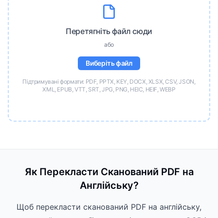
Перетягніть файл сюди
або
Виберіть файл
Підтримувані формати: PDF, PPTX, KEY, DOCX, XLSX, CSV, JSON,
XML, EPUB, VTT, SRT, JPG, PNG, HEIC, HEIF, WEBP
Як Перекласти Сканований PDF на
Англійську?
Щоб перекласти сканований PDF на англійську,