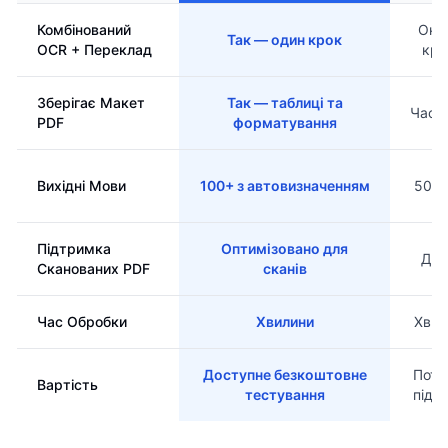
Комбінований
Окр
Так — один крок
OCR + Переклад
кро
Зберігає Макет
Так — таблиці та
Част
PDF
форматування
Вихідні Мови
100+ з автовизначенням
50+ 
Підтримка
Оптимізовано для
Доб
Сканованих PDF
сканів
Час Обробки
Хвилини
Хвил
Доступне безкоштовне
Потр
Вартість
тестування
підп