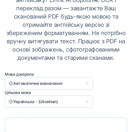
англійську? Linnk AI обробляє OCR і
переклад разом — завантажте Ваш
сканований PDF будь-якою мовою та
отримайте англійську версію зі
збереженим форматуванням. Не потрібно
вручну витягувати текст. Працює з PDF на
основі зображень, сфотографованими
документами та старими сканами.
Мова джерела
Автоматичне визначення
Цільова мова
Українська - (Ukrainian)