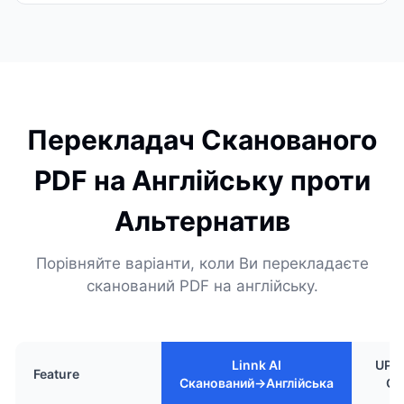
Перекладач Сканованого
PDF на Англійську проти
Альтернатив
Порівняйте варіанти, коли Ви перекладаєте
сканований PDF на англійську.
Linnk AI
UPDF
Feature
Сканований→Англійська
OC