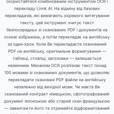
скористайтеся комбінованим інструментом OCR і
перекладу Linnk AI. На відміну від базових
перекладачів, які вимагають окремого витягування
тексту, цей інструмент зчитує текст
безпосередньо зі сканованих PDF і документів на
основі зображень, а потім перекладає на англійську
за один крок. Коли Ви перекладаєте сканований
PDF на англійську, оригінальне форматування —
таблиці, стовпці, заголовки — залишається
незмінним. Механізм OCR розпізнає текст понад
100 мовами зі сканованих документів, що дозволяє
перекладати скановані PDF файли на англійську
незалежно від вихідної мови. Чи маєте Ви
сканований контракт німецькою, сфотографований
документ японською або старий скан французькою
— завантажте його та отримайте відформатований