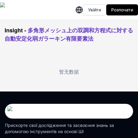
Увійти
Розпочати
Insight
-
多角形メッシュ上の双調和方程式に対する
自動安定化弱ガラーキン有限要素法
暂无数据
Прискорте свої дослідження та засвоєння знань за
допомогою інструментів на основі ШІ