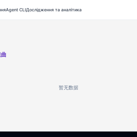
ння
Agent CLI
Дослідження та аналітика
扭曲
暂无数据