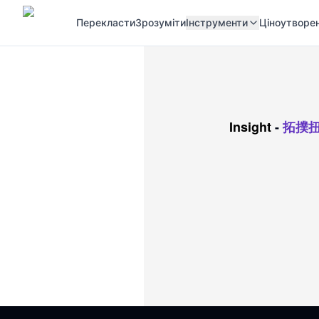
Перекласти
Зрозуміти
Інструменти
Ціноутворе
Insight
-
拓撲