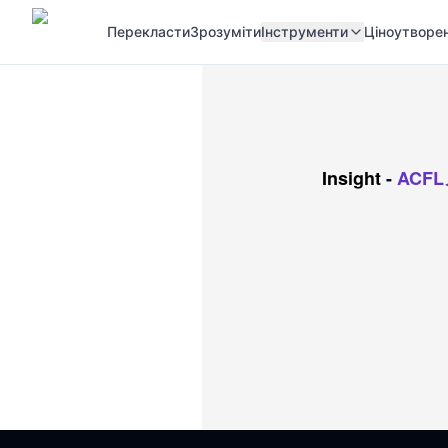
Перекласти
Зрозуміти
Інструменти
Ціноутворе
Insight
-
ACF