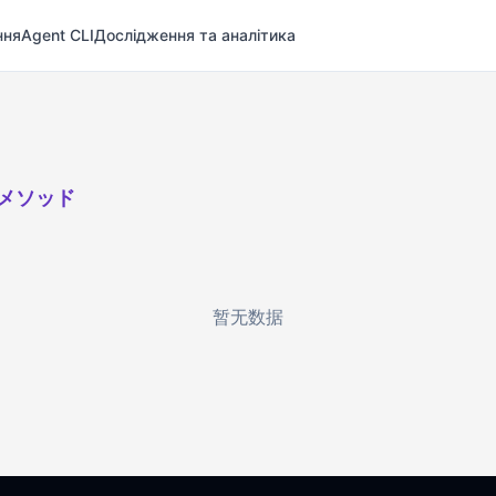
ння
Agent CLI
Дослідження та аналітика
Lメソッド
暂无数据