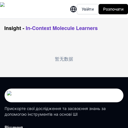
Увійти
Розпочати
Insight
-
In-Context Molecule Learners
暂无数据
Прискорте свої дослідження та засвоєння знань за
допомогою інструментів на основі ШІ
Рішення