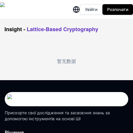
Увійти
Розпочати
Insight
-
Lattice-Based Cryptography
暂无数据
Прискорте свої дослідження та засвоєння знань за
допомогою інструментів на основі ШІ
Рішення