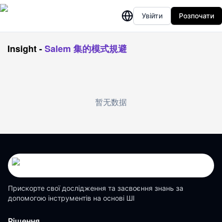
Увійти
Розпочати
Insight
-
Salem 集的模式規避
暂无数据
Прискорте свої дослідження та засвоєння знань за
допомогою інструментів на основі ШІ
Рішення