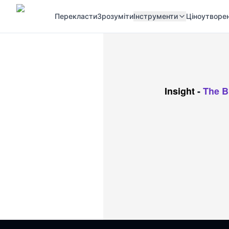
Перекласти
Зрозуміти
Інструменти
Ціноутворе
Insight
-
The B