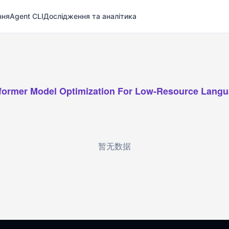
ння
Agent CLI
Дослідження та аналітика
former Model Optimization For Low-Resource Lang
暂无数据