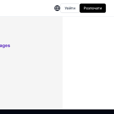
Увійти
Розпочати
uages