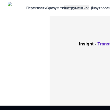
Перекласти
Зрозуміти
Інструменти
Ціноутворе
Insight
-
Trans