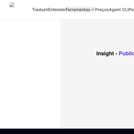
Traduzir
Entender
Ferramentas
Preços
Agent CLI
Pe
Insight
-
Publi