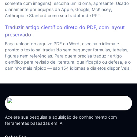
somente com imagens), escolha um idioma, apresente. Usado
diariamente por equipes da Apple, Google, McKinsey,
Anthropic e Stanford como seu tradutor de PPT.
Traduzir artigo científico direto do PDF, com layout
preservado
Faça upload do arquivo PDF ou Word, escolha o idioma e
pronto: o texto sai traduzido sem bagunçar fórmulas, tabelas,
figuras nem referências. Para quem precisa traduzir artigo
científico para revisão de literatura, qualificação ou defesa, é o
caminho mais rápido — são 154 idiomas e dialetos disponíveis.
Acelere sua pesquisa e aquisição de conhecimento com
ferramentas baseadas em IA