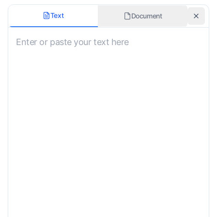
Estilo de Tradução
Text
Document
Não Especificado
Incluir Guia de Pronúncia
Contexto Cultural
Não Especificado
Notas Adicionais de Tradução