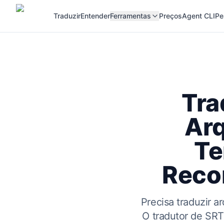
Traduzir
Entender
Ferramentas
Preços
Agent CLI
Pe
Tra
Ar
Te
Reco
Precisa traduzir 
O tradutor de SRT