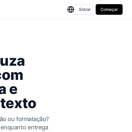
Entrar
Começar
duza
com
a e
texto
ção ou formatação?
s enquanto entrega