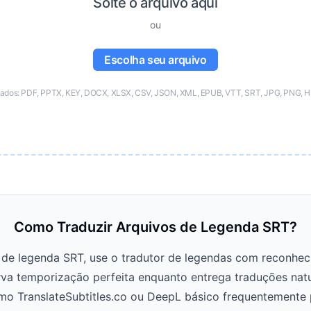
Solte o arquivo aqui
ou
Escolha seu arquivo
tados: PDF, PPTX, KEY, DOCX, XLSX, CSV, JSON, XML, EPUB, VTT, SRT, JPG, PNG, H
Como Traduzir Arquivos de Legenda SRT?
s de legenda SRT, use o tradutor de legendas com reconhe
rva temporização perfeita enquanto entrega traduções natu
mo TranslateSubtitles.co ou DeepL básico frequentemente