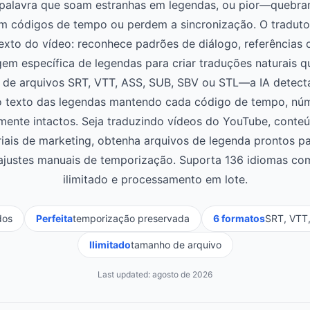
or palavra que soam estranhas em legendas, ou pior—quebr
m códigos de tempo ou perdem a sincronização. O tradutor
to do vídeo: reconhece padrões de diálogo, referências c
gem específica de legendas para criar traduções naturais
d de arquivos SRT, VTT, ASS, SUB, SBV ou STL—a IA detec
o texto das legendas mantendo cada código de tempo, núm
ente intactos. Seja traduzindo vídeos do YouTube, conteú
iais de marketing, obtenha arquivos de legenda prontos p
ajustes manuais de temporização. Suporta 136 idiomas co
ilimitado e processamento em lote.
dos
Perfeita
temporização preservada
6 formatos
SRT, VTT,
Ilimitado
tamanho de arquivo
Last updated:
agosto de 2026