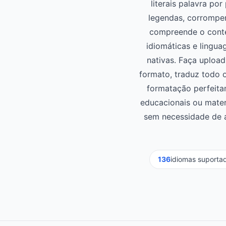
literais palavra p
legendas, corrompe
compreende o contex
idiomáticas e lingua
nativas. Faça uploa
formato, traduz todo 
formatação perfeitam
educacionais ou mater
sem necessidade de 
136
idiomas suporta