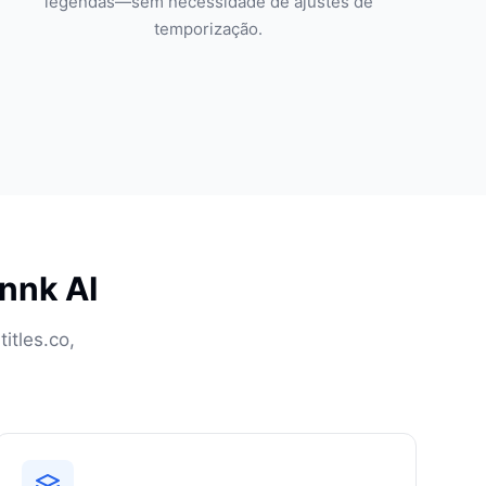
legendas—sem necessidade de ajustes de
temporização.
innk AI
itles.co,