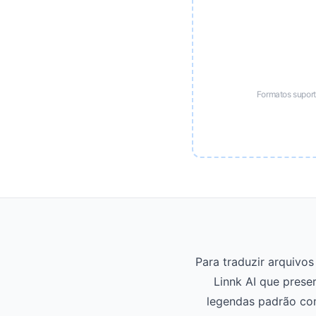
Formatos supor
Para traduzir arquivo
Linnk AI que prese
legendas padrão co