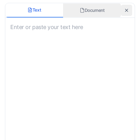
Tipo de Documento
Text
Document
Objetivo da Tradução
Tradução Certificada
Estilo de Formatação
Instruções Especiais