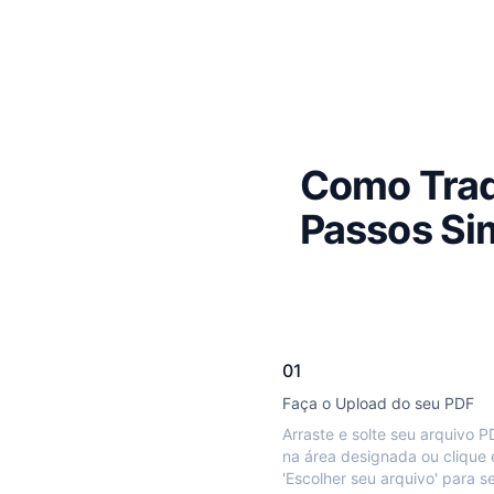
Como Trad
Passos Si
01
Faça o Upload do seu PDF
Arraste e solte seu arquivo 
na área designada ou clique
'Escolher seu arquivo' para s