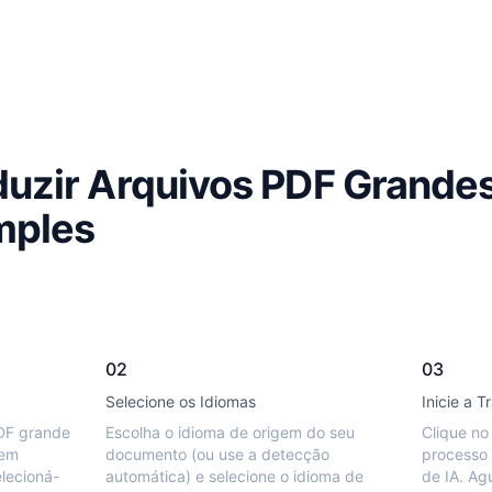
uzir Arquivos PDF Grande
mples
02
03
Selecione os Idiomas
Inicie a 
PDF grande
Escolha o idioma de origem do seu
Clique no 
 em
documento (ou use a detecção
processo 
elecioná-
automática) e selecione o idioma de
de IA. Ag