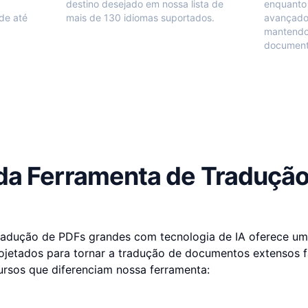
destino desejado em nossa lista de
enquanto 
de até
mais de 130 idiomas suportados.
avançado
mantendo 
document
da Ferramenta de Tradução
radução de PDFs grandes com tecnologia de IA oferece um
jetados para tornar a tradução de documentos extensos fác
cursos que diferenciam nossa ferramenta: