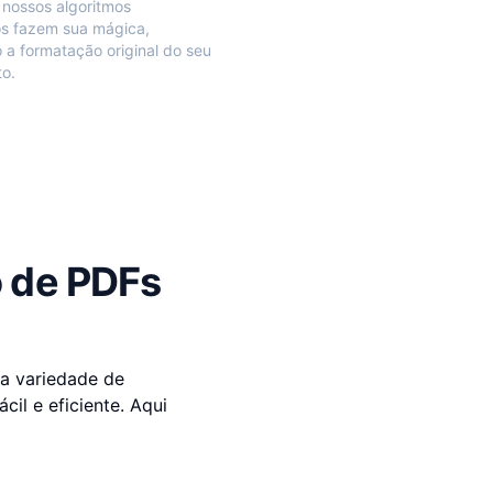
nossos algoritmos
s fazem sua mágica,
a formatação original do seu
o.
 de PDFs
a variedade de
il e eficiente. Aqui