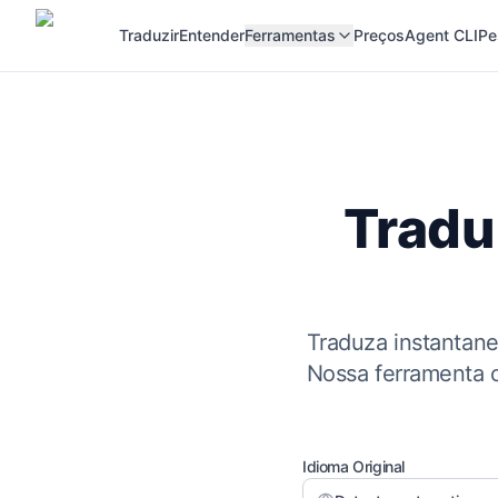
Traduzir
Entender
Ferramentas
Preços
Agent CLI
Pe
Tradu
Traduza instantan
Nossa ferramenta c
Idioma Original