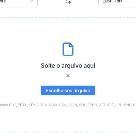
nte
br - (br)
Solte o arquivo aqui
ou
Escolha seu arquivo
tados: PDF, PPTX, KEY, DOCX, XLSX, CSV, JSON, XML, EPUB, VTT, SRT, JPG, PNG, H