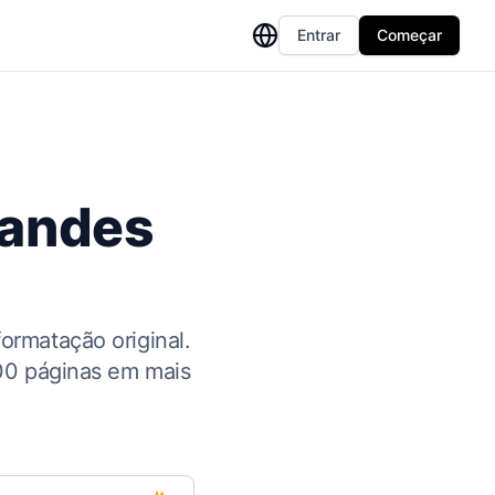
Entrar
Começar
randes
rmatação original.
000 páginas em mais