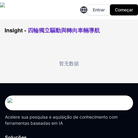
Entrar
Começar
Insight
-
四輪獨立驅動與轉向車輛導航
暂无数据
Acelere sua pesquisa e aquisição de conhecimento com
ferramentas baseadas em IA
Soluções