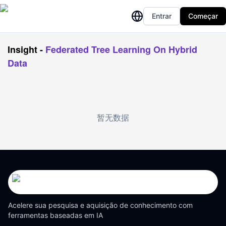
Entrar
Começar
Insight
-
Federated Tree Learning On Hybrid
Data
暂无数据
Acelere sua pesquisa e aquisição de conhecimento com
ferramentas baseadas em IA