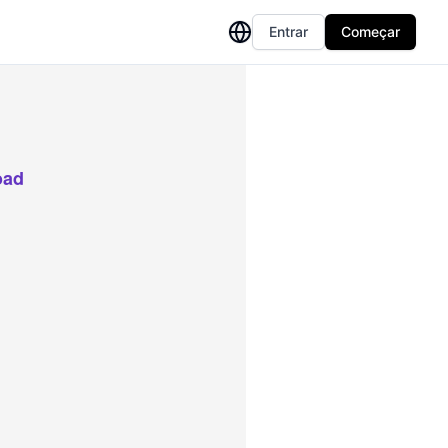
Entrar
Começar
oad