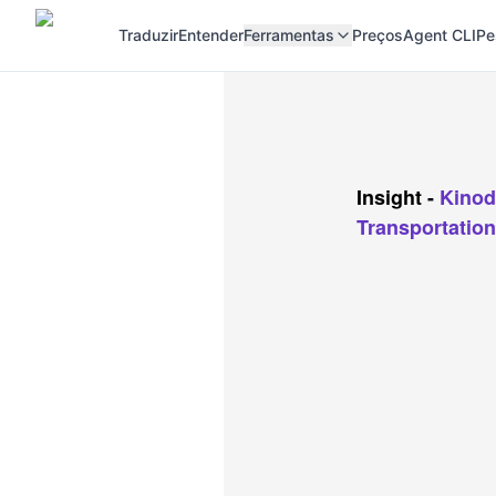
Traduzir
Entender
Ferramentas
Preços
Agent CLI
Pe
Insight
-
Kinod
Transportation