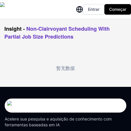
Entrar
Começar
Insight
-
Non-Clairvoyant Scheduling With
Partial Job Size Predictions
暂无数据
Acelere sua pesquisa e aquisição de conhecimento com
ferramentas baseadas em IA